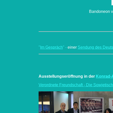
Bandoneon vo
"
Im Gespräch
" -
einer
Sendung des Deutsc
Ausstellungseröffnung
in der
Konrad-A
Verordnete Freundschaft - Die Sowjetisc