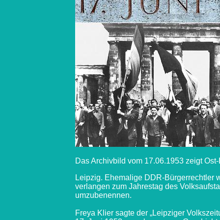
Das Archivbild vom 17.06.1953 zeigt Ost
Leipzig. Ehemalige DDR-Bürgerrechtler w
verlangen zum Jahrestag des Volksaufsta
umzubenennen.
Freya Klier sagte der „Leipziger Volkszei