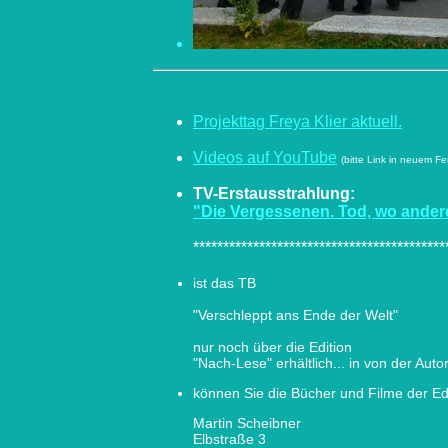
Projekttag Freya Klier aktuell.
Videos auf YouTube
(bitte Link in neuem F
TV-Erstausstrahlung:
"Die Vergessenen. Tod, wo ande
******************************************
ist das TB
"Verschleppt ans Ende der Welt"
nur noch über die Edition
"Nach-Lese" erhältlich... in von der Aut
können Sie die Bücher und Filme der Edi
Martin Scheibner
Elbstraße 3