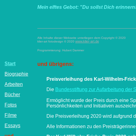
Mein elftes Gebot: "Du sollst Dich erinnern
Alle Inhalte dieser Webseite unterliegen dem Copyright © 2020
www.klier-art.de
klier-art fotodesign © 2020
Programmierung: Hubert Dammer
Start
und übrigens:
Biographie
Preisverleihung des Karl-Wilhelm-Fric
Arbeiten
Die
Bundesstiftung zur Aufarbeitung der S
Bücher
Ermöglicht wurde der Preis durch eine Sp
Fotos
Persönlichkeiten und Initiativen auszeichn
Filme
Die Preisverleihung 2020 wird aufgrund 
Essays
Alle Informationen zu den Preisträgerinn
und